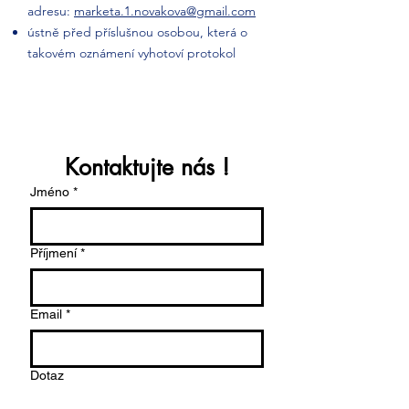
adresu:
marketa.1.novakova@gmail.com
ústně před příslušnou osobou, která o
takovém oznámení vyhotoví protokol
Kontaktujte nás !
Jméno
*
Příjmení
*
Email
*
Dotaz