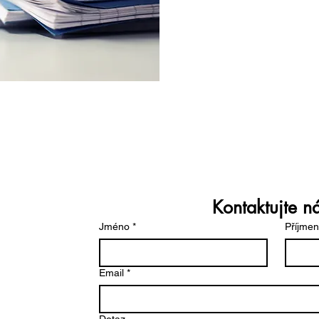
jánka
Kontaktujte ná
Jméno
*
Příjmen
Email
*