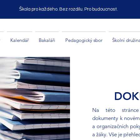
Škola pro každého. Bez rozdílu. Pro budoucnost.
y
Kalendář
Bakaláři
Pedagogický sbor
Školní družin
DOK
Na této stránce
dokumenty k novému
a organizačních pok
a žáky. Vše je přehl