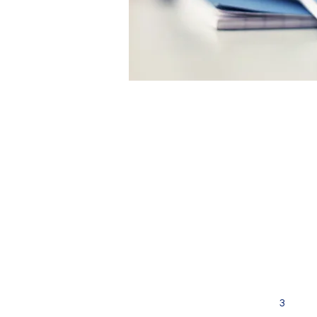
Základní škola Mar
Bělohorská 417/52
169 00 Praha 6 - Břevnov
+420 220 517 391
info@zsmarjanka.cz
Datová schránka: zt4g5g
3