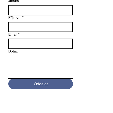
Jméno
*
Příjmení
*
Email
*
Dotaz
Odeslat