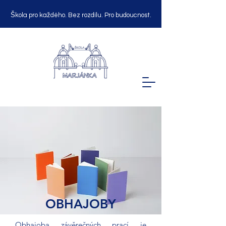
Škola pro každého. Bez rozdílu. Pro budoucnost.
OBHAJOBY
Obhajoba závěrečných prací je