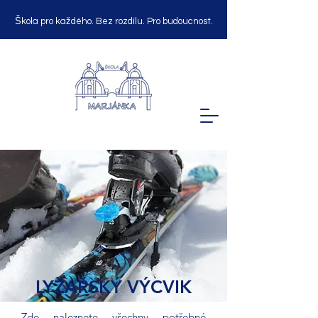
Škola pro každého. Bez rozdílu. Pro budoucnost.
LYŽAŘSKÝ VÝCVIK
Zde naleznete všechny potřebné