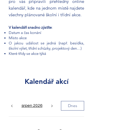
pro vás připravili přehledný online
kalendář, kde na jednom místě najdete
všechny plánované školní i třídní akce.
V kalendáři snadno zjistíte
:
Datum a čas konání
Místo akce
O jakou událost se jedná (např. besídka,
školní výlet, třídní schůzky, projektový den…)
Které třídy se akce týká
Kalendář akcí
Dnes
srpen 2026