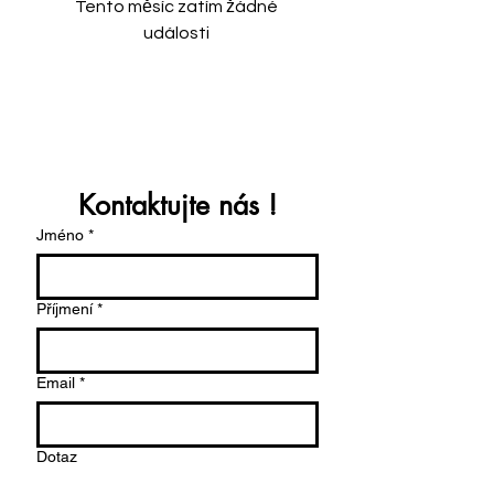
Tento měsíc zatím žádné
události
Kontaktujte nás !
Jméno
*
Příjmení
*
Email
*
Dotaz