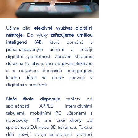
Učíme děti
efektivně využívat digitální
nástroje.
Do výuky
zařazujeme umělou
inteligenci (AI),
která pomáhá s
personalizovaným učením a rozvíjí
digitální gramotnost. Zároveň klademe
důraz na to, aby je žáci používali efektivně
a s rozvahou. Současně pedagogové
kladou důraz na etické chování v
digitálním prostředí.
Naše škola disponuje
tablety od
společnosti APPLE, interaktivními
tabulemi, mobilními PC učebnami s
notebooky HP, ale také drony od
společnosti DJi nebo 3D tiskárnou. Také si
děti rozvíjí svoje schopnosti pomocí