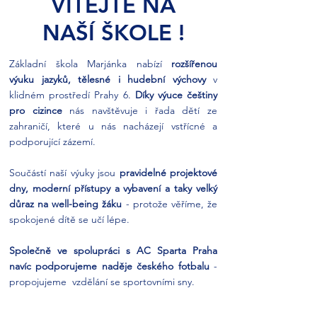
VÍTEJTE NA
NAŠÍ ŠKOLE !
Základní škola Marjánka nabízí
rozšířenou
výuku jazyků,
tělesné i hudební výchovy
v
klidném prostředí Prahy 6.
Díky
výuce češtiny
pro cizince
nás navštěvuje i řada dětí ze
zahraničí, které u nás nacházejí vstřícné a
podporující zázemí.
Součástí naší výuky jsou
pravidelné projektové
dny, moderní přístupy a vybavení a taky velký
důraz na well-being žáku
- protože věříme, že
spokojené dítě se učí lépe.
Společně ve spolupráci s AC Sparta Praha
navíc podporujeme naděje českého fotbalu
-
propojujeme vzdělání se sportovními sny.