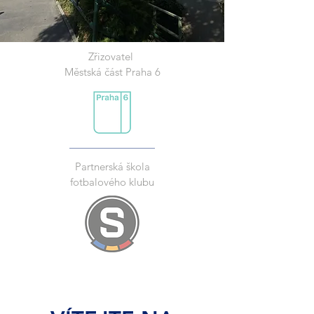
Zřizovatel
Městská část Praha 6
Partnerská škola
fotbalového klubu