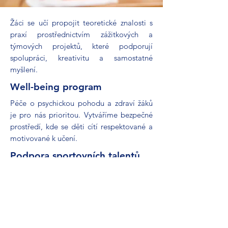
Žáci se učí propojit teoretické znalosti s
praxí prostřednictvím zážitkových a
týmových projektů, které podporují
spolupráci, kreativitu a samostatné
myšlení.
Well-being program
Péče o psychickou pohodu a zdraví žáků
je pro nás prioritou. Vytváříme bezpečné
prostředí, kde se děti cítí respektované a
motivované k učení.
Podpora sportovních talentů
Ve spolupráci s AC Sparta Praha
rozvíjíme
mladé fotbalové naděje a pomáháme jim
skloubit sportovní kariéru se školní
docházkou.
Chceme, aby naši absolventi byli