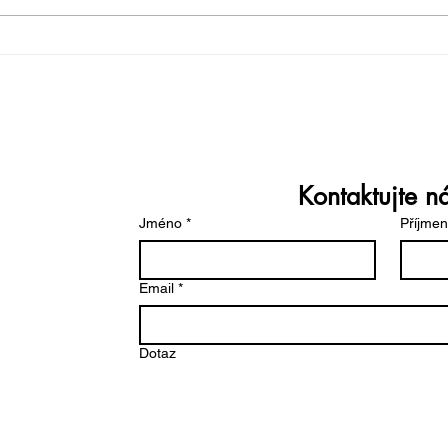
-vyresit/rocenka-sestkoveho-
skolstvi_77451.html
jánka
Kontaktujte ná
Jméno
*
Příjmen
Email
*
Dotaz