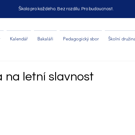
Škola pro každého. Bez rozdílu. Pro budoucnost.
y
Kalendář
Bakaláři
Pedagogický sbor
Školní družin
na letní slavnost