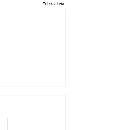
Zobrazit vše
zdání zápisových lístků
í rodiče, v pondělí 2.3.2026
te odevzdat zápisové
y od 16.00 do 18.00 hodin.
eme !